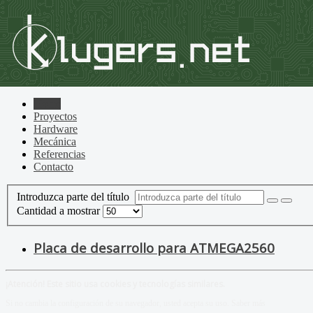
Home
Proyectos
Hardware
Mecánica
Referencias
Contacto
Introduzca parte del título
Cantidad a mostrar
Placa de desarrollo para ATMEGA2560
¡Atención! Este sitio usa cookies y tecnologías similares.
Si no cambia la configuración de su navegador, usted acepta su uso.
Saber más