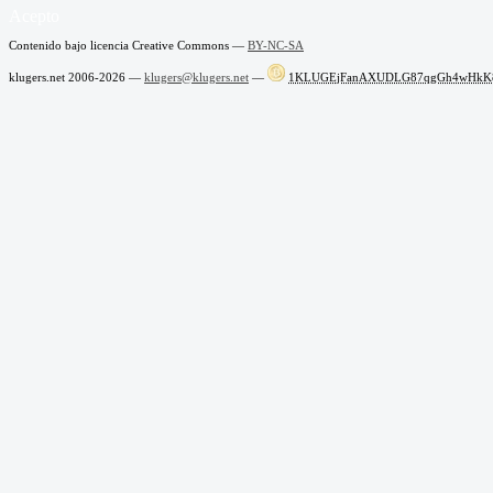
Acepto
Contenido bajo licencia Creative Commons —
BY-NC-SA
klugers.net 2006-2026 —
klugers@klugers.net
—
1KLUGEjFanAXUDLG87qgGh4wHkK