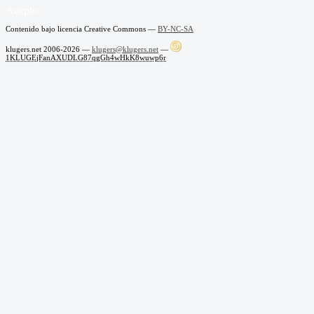
Acepto
Contenido bajo licencia Creative Commons —
BY-NC-SA
klugers.net 2006-2026 —
klugers@klugers.net
—
1KLUGEjFanAXUDLG87qgGh4wHkK8wuwp6r