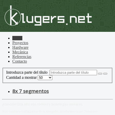
Home
Proyectos
Hardware
Mecánica
Referencias
Contacto
Introduzca parte del título
Cantidad a mostrar
8x 7 segmentos
¡Atención! Este sitio usa cookies y tecnologías similares.
Si no cambia la configuración de su navegador, usted acepta su uso.
Saber más